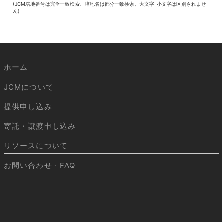
(JCM培地番号は完全一致検索、培地名は部分一致検索。大文字･小文字は区別されませ
ん)
ホーム
JCMについて
提供申し込み
寄託・譲渡申し込み
リソースについて
お問い合わせ・FAQ