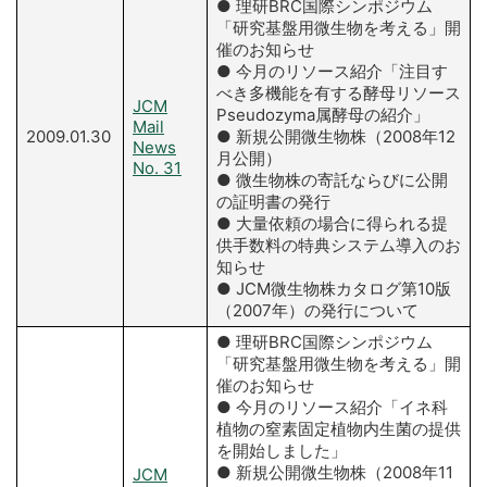
● 理研BRC国際シンポジウム
「研究基盤用微生物を考える」開
催のお知らせ
● 今月のリソース紹介「注目す
べき多機能を有する酵母リソース
JCM
Pseudozyma属酵母の紹介」
Mail
2009.01.30
● 新規公開微生物株（2008年12
News
月公開）
No. 31
● 微生物株の寄託ならびに公開
の証明書の発行
● 大量依頼の場合に得られる提
供手数料の特典システム導入のお
知らせ
● JCM微生物株カタログ第10版
（2007年）の発行について
● 理研BRC国際シンポジウム
「研究基盤用微生物を考える」開
催のお知らせ
● 今月のリソース紹介「イネ科
植物の窒素固定植物内生菌の提供
を開始しました」
● 新規公開微生物株（2008年11
JCM