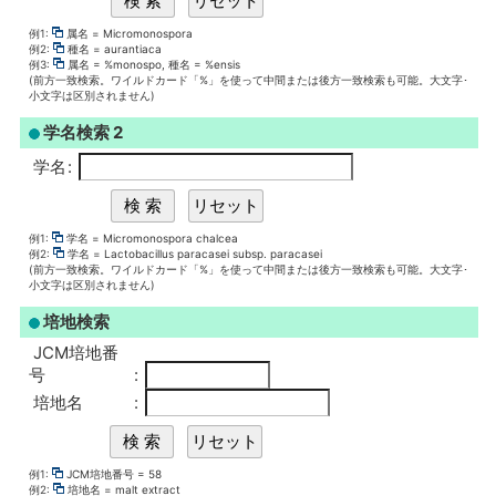
例1:
属名 = Micromonospora
例2:
種名 = aurantiaca
例3:
属名 = %monospo, 種名 = %ensis
(前方一致検索。ワイルドカード「%」を使って中間または後方一致検索も可能。大文字･
小文字は区別されません)
学名検索 2
学名
:
例1:
学名 = Micromonospora chalcea
例2:
学名 = Lactobacillus paracasei subsp. paracasei
(前方一致検索。ワイルドカード「%」を使って中間または後方一致検索も可能。大文字･
小文字は区別されません)
培地検索
JCM培地番
号
:
培地名
:
例1:
JCM培地番号 = 58
例2:
培地名 = malt extract