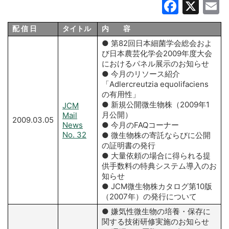
Faceb
X
E
配 信 日
タイトル
内 容
● 第82回日本細菌学会総会およ
び日本農芸化学会2009年度大会
におけるパネル展示のお知らせ
● 今月のリソース紹介
「Adlercreutzia equolifaciens
の有用性」
● 新規公開微生物株（2009年1
JCM
月公開）
Mail
2009.03.05
News
● 今月のFAQコーナー
No. 32
● 微生物株の寄託ならびに公開
の証明書の発行
● 大量依頼の場合に得られる提
供手数料の特典システム導入のお
知らせ
● JCM微生物株カタログ第10版
（2007年）の発行について
● 嫌気性微生物の培養・保存に
関する技術研修実施のお知らせ