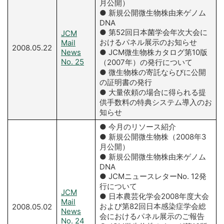
月公開）
● 新規公開微生物株由来ゲノム
DNA
● 第52回日本菌学会年次大会に
JCM
おけるパネル展示のお知らせ
Mail
2008.05.22
News
● JCM微生物株カタログ第10版
No. 25
（2007年）の発行について
● 微生物株の寄託ならびに公開
の証明書の発行
● 大量依頼の場合に得られる提
供手数料の特典システム導入のお
知らせ
● 今月のリソース紹介
● 新規公開微生物株（2008年3
月公開）
● 新規公開微生物株由来ゲノム
DNA
● JCMニュースレターNo. 12発
行について
JCM
● 日本農芸化学会2008年度大会
Mail
および第82回日本感染症学会総
2008.05.02
News
会におけるパネル展示のご報告
No. 24