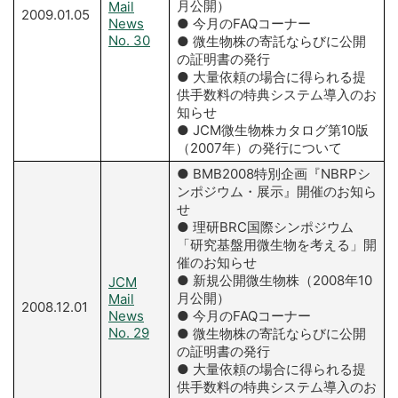
月公開）
Mail
2009.01.05
News
● 今月のFAQコーナー
No. 30
● 微生物株の寄託ならびに公開
の証明書の発行
● 大量依頼の場合に得られる提
供手数料の特典システム導入のお
知らせ
● JCM微生物株カタログ第10版
（2007年）の発行について
● BMB2008特別企画『NBRPシ
ンポジウム・展示』開催のお知ら
せ
● 理研BRC国際シンポジウム
「研究基盤用微生物を考える」開
催のお知らせ
● 新規公開微生物株（2008年10
JCM
月公開）
Mail
2008.12.01
News
● 今月のFAQコーナー
No. 29
● 微生物株の寄託ならびに公開
の証明書の発行
● 大量依頼の場合に得られる提
供手数料の特典システム導入のお