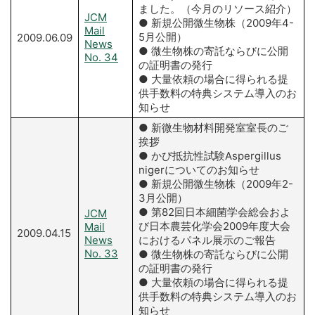
ました。（今月のリソース紹介）
JCM
● 新規公開微生物株（2009年4-
Mail
5月公開）
2009.06.09
News
● 微生物株の寄託ならびに公開
No. 34
の証明書の発行
● 大量依頼の場合に得られる提
供手数料の特典システム導入のお
知らせ
● 新微生物材料開発室室長のご
挨拶
● かび抵抗性試験Aspergillus
nigerについてのお知らせ
● 新規公開微生物株（2009年2-
3月公開）
● 第82回日本細菌学会総会およ
JCM
び日本農芸化学会2009年度大会
Mail
2009.04.15
News
におけるパネル展示のご報告
No. 33
● 微生物株の寄託ならびに公開
の証明書の発行
● 大量依頼の場合に得られる提
供手数料の特典システム導入のお
知らせ