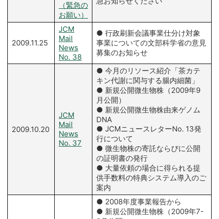
急お知らせください
（緊急の
お願い）
JCM
● 行政刷新会議事業仕分け対象
Mail
2009.11.25
事業についての文部科学省の意見
News
募集のお知らせ
No. 38
● 今月のリソース紹介「茶カテ
キン代謝に関与する腸内細菌」
● 新規公開微生物株（2009年9
月公開）
● 新規公開微生物株由来ゲノム
JCM
DNA
Mail
● JCMニュースレターNo. 13発
2009.10.20
News
行について
No. 37
● 微生物株の寄託ならびに公開
の証明書の発行
● 大量依頼の場合に得られる提
供手数料の特典システム導入のご
案内
● 2008年度事業報告から
● 新規公開微生物株（2009年7-