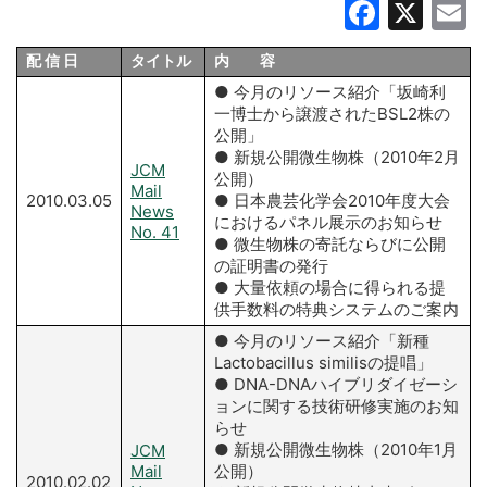
Faceb
X
E
配 信 日
タイトル
内 容
● 今月のリソース紹介「坂崎利
一博士から譲渡されたBSL2株の
公開」
● 新規公開微生物株（2010年2月
JCM
公開）
Mail
2010.03.05
● 日本農芸化学会2010年度大会
News
におけるパネル展示のお知らせ
No. 41
● 微生物株の寄託ならびに公開
の証明書の発行
● 大量依頼の場合に得られる提
供手数料の特典システムのご案内
● 今月のリソース紹介「新種
Lactobacillus similisの提唱」
● DNA-DNAハイブリダイゼーシ
ョンに関する技術研修実施のお知
らせ
● 新規公開微生物株（2010年1月
JCM
Mail
公開）
2010.02.02