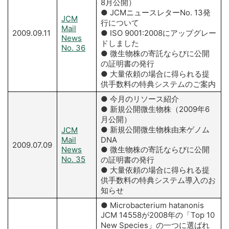
8月公開）
● JCMニュースレターNo. 13発
JCM
行について
Mail
2009.09.11
● ISO 9001:2008にアップグレー
News
ドしました
No. 36
● 微生物株の寄託ならびに公開
の証明書の発行
● 大量依頼の場合に得られる提
供手数料の特典システムのご案内
● 今月のリソース紹介
● 新規公開微生物株（2009年6
月公開）
● 新規公開微生物株由来ゲノム
JCM
Mail
DNA
2009.07.09
News
● 微生物株の寄託ならびに公開
No. 35
の証明書の発行
● 大量依頼の場合に得られる提
供手数料の特典システム導入のお
知らせ
● Microbacterium hatanonis
JCM 14558が2008年の「Top 10
New Species」の一つに選ばれ