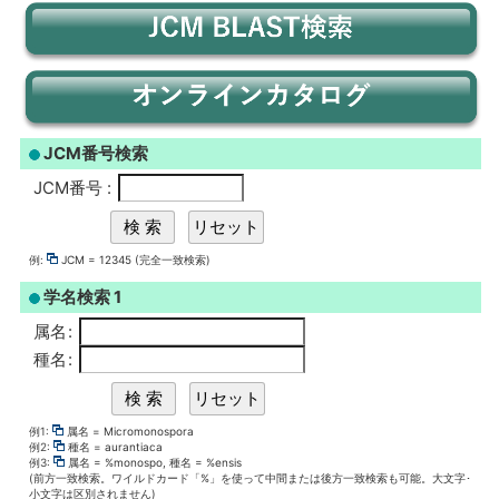
JCM番号検索
JCM番号
:
例:
JCM = 12345 (完全一致検索)
学名検索 1
属名
:
種名
:
例1:
属名 = Micromonospora
例2:
種名 = aurantiaca
例3:
属名 = %monospo, 種名 = %ensis
(前方一致検索。ワイルドカード「%」を使って中間または後方一致検索も可能。大文字･
小文字は区別されません)