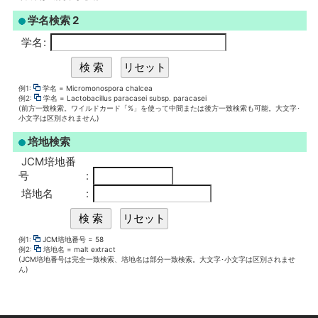
学名検索 2
学名
:
例1:
学名 = Micromonospora chalcea
例2:
学名 = Lactobacillus paracasei subsp. paracasei
(前方一致検索。ワイルドカード「%」を使って中間または後方一致検索も可能。大文字･
小文字は区別されません)
培地検索
JCM培地番
号
:
培地名
:
例1:
JCM培地番号 = 58
例2:
培地名 = malt extract
(JCM培地番号は完全一致検索、培地名は部分一致検索。大文字･小文字は区別されませ
ん)