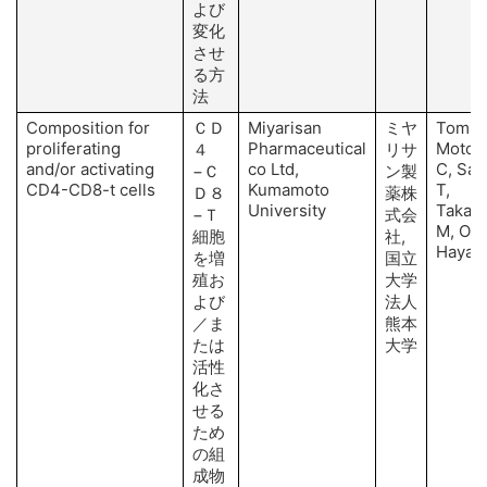
よび
変化
させ
る方
法
Composition for
ＣＤ
Miyarisan
ミヤ
Tomita
proliferating
Pharmaceutical
Motoz
４
リサ
and/or activating
co Ltd,
C, Sa
−Ｃ
ン製
CD4-CD8-t cells
Kumamoto
T,
Ｄ８
薬株
University
Takah
−Ｔ
式会
M, Oka
細胞
社,
Hayash
を増
国立
殖お
大学
よび
法人
／ま
熊本
たは
大学
活性
化さ
せる
ため
の組
成物