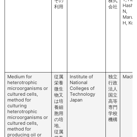
その
株式
Hashi
利用
会社
N,
Maruy
H, Kon
Medium for
従属
Institute of
独立
Machi
heterotrophic
National
栄養
行政
microorganisms or
Colleges of
微生
法人
cultured cells,
Technology
物又
国立
method for
Japan
は培
高等
culturing
養細
専門
heterotrophic
胞用
学校
microorganisms or
の培
機構
cultured cells,
地、
method for
従属
producing oil or