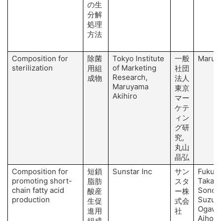
の生
分解
処理
方法
Composition for
除菌
Tokyo Institute
一般
Maruy
sterilization
of Marketing
用組
社団
Research,
成物
法人
Maruyama
東京
Akihiro
マー
ケテ
ィン
グ研
究,
丸山
晶弘
Composition for
短鎖
Sunstar Inc
サン
Fukuza
promoting short-
Takai 
脂肪
スタ
chain fatty acid
Sono Y
酸産
ー株
production
Suzuki
生促
式会
Ogawa
進用
社
Aihosh
組成