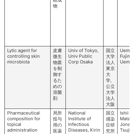
物
Lytic agent for
皮膚
Univ of Tokyo,
国立
Uemat
controlling skin
Univ Public
Fujimo
微生
大学
microbiota
Corp Osaka
Uemat
物叢
法人
を制
東京
御す
大
るた
学,
めの
公立
溶菌
大学
剤
法人
大阪
Pharmaceutical
局所
National
国立
Ishii H
composition for
Institute of
Matano
投与
感染
topical
Infectious
Jonai 
用の
症研
administration
Diseases, Kirin
Tsuji 
医薬
究所