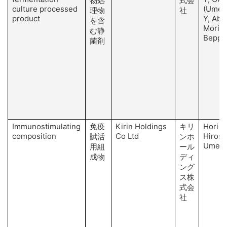
物処
式会
culture processed
(Umey
理物
社
product
Y, Abe
を含
Mori O
む静
Beppu
菌剤
Immunostimulating
免疫
Kirin Holdings
キリ
Hori S
composition
Co Ltd
Hirose
賦活
ンホ
Umemo
用組
ール
成物
ディ
ング
ス株
式会
社