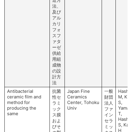
造方
法、
及び
アル
カリ
フォ
スフ
ァタ
ーゼ
供給
用組
成物
の設
計方
法
Antibacterial
抗菌
Japan Fine
一般
Hashi
ceramic film and
Ceramics
M, Kit
性セ
財団
method for
Center, Tohoku
S,
ラミ
法人
producing the
Univ
Yamag
ック
ファ
same
T,
ス膜
イン
Hashi
およ
セラ
S, Kan
びそ
ミッ
H