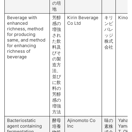
の培
地
Beverage with
芳醇
Kirin Beverage
キリ
Kinosh
enhanced
Co Ltd
感の
ンビ
richness, method
増強
バレ
for producing
され
ッジ
same, and method
た飲
株式
for enhancing
料及
会社
richness of
びそ
beverage
の製
造方
法、
並び
に飲
料の
芳醇
感の
増強
方法
Bacteriostatic
酵母
Ajinomoto Co
味の
Yahagi
agent containing
Inc
Yamag
培養
素株
fermentation
T, Ok