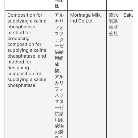
株
Composition for
アル
Morinaga Milk
森永
Sakura
supplying alkaline
Ind Co Ltd
カリ
乳業
phosphatase,
フォ
株式
method for
スフ
会社
producing
ァタ
composition for
ーゼ
supplying alkaline
供給
phosphatase, and
用組
method for
成
designing
物、
composition for
アル
supplying alkaline
カリ
phosphatase
フォ
スフ
ァタ
ーゼ
供給
用組
成物
の製