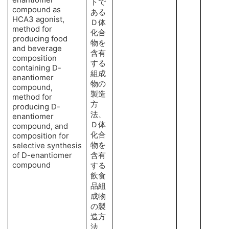
トで
compound as
ある
HCA3 agonist,
Ｄ体
method for
化合
producing food
物を
and beverage
含有
composition
する
containing D-
組成
enantiomer
物の
compound,
製造
method for
方
producing D-
法、
enantiomer
Ｄ体
compound, and
化合
composition for
物を
selective synthesis
of D-enantiomer
含有
compound
する
飲食
品組
成物
の製
造方
法、