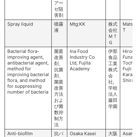
アー
ゼ阻
害剤
Spray liquid
噴霧
Mtg:KK
株式
Matsus
T
液
会社
ＭＴ
Ｇ
Bacterial flora-
菌叢
Ina Food
伊那
Hirook
improving agent,
Industry Co
Funasa
改善
食品
antibacterial agent,
Ltd, Fujita
Tochio
剤、
工業
method for
Academy
Fujii T,
抗菌
株式
improving bacterial
Karasa
剤、
会
flora, and method
Shirai 
菌叢
社,
for suppressing
改善
学校
number of bacteria
方法
法人
およ
藤田
び菌
学園
数抑
制方
法
Anti-biofilm
抗バ
Osaka Kasei
大阪
Asami 