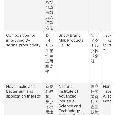
及び
当該
抗菌
力の
増強
方法
Composition for
Ｄ
Snow Brand
雪印
Tsuka
improving D-
Milk Products
T, Kad
−セ
メグ
serine productivity
Co Ltd
Mutag
リン
ミル
Y
生産
ク株
性向
式会
上用
社
組成
物
Novel lactic acid
新規
National
国立
Horie 
bacterium, and
Institute of
Tabata
乳酸
研究
application thereof
Advanced
Aiiso 
菌、
開発
Industrial
Goto 
及び
法人
Science and
その
産業
Technology,
用途
技術