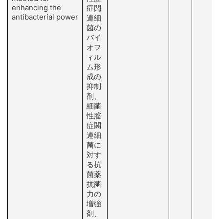
enhancing the
症関
antibacterial power
連細
菌の
バイ
オフ
ィル
ム形
成の
抑制
剤、
細菌
性膣
症関
連細
菌に
対す
る抗
菌薬
抗菌
力の
増強
剤、