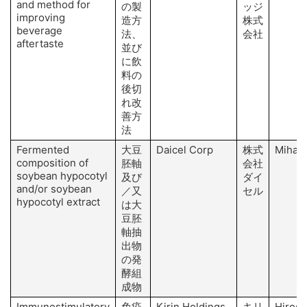
and method for
の製
ッジ
improving
造方
株式
beverage
法、
会社
aftertaste
並び
に飲
料の
後切
れ改
善方
法
Fermented
大豆
Daicel Corp
株式
Mihash
composition of
胚軸
会社
soybean hypocotyl
及び
ダイ
and/or soybean
／又
セル
hypocotyl extract
は大
豆胚
軸抽
出物
の発
酵組
成物
Immunostimulatory
免疫
Kirin Holdings
キリ
Hirose