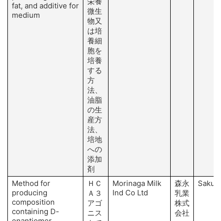
栄養
fat, and additive for
微生
medium
物又
は培
養細
胞を
培養
する
方
法、
油脂
の生
産方
法、
培地
への
添加
剤
Method for
ＨＣ
Morinaga Milk
森永
Sakura
producing
Ind Co Ltd
Ａ３
乳業
composition
アゴ
株式
containing D-
ニス
会社
enantiomer