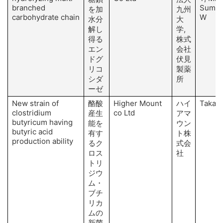
branched
Sumiy
を加
九州
carbohydrate chain
W
水分
大
解し
学,
得る
株式
エン
会社
ドグ
伏見
リコ
製薬
シダ
所
ーゼ
New strain of
酪酸
Higher Mount
ハイ
Takay
clostridium
co Ltd
産生
アマ
butyricum having
能を
ウン
butyric acid
有す
ト株
production ability
るク
式会
ロス
社
トリ
ジウ
ム・
ブチ
リカ
ムの
新菌