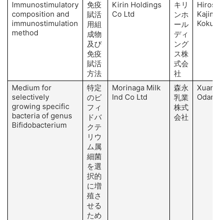
Immunostimulatory
免疫
Kirin Holdings
キリ
Hirose
composition and
Co Ltd
Kajimo
賦活
ンホ
immunostimulation
Kokub
用組
ール
method
成物
ディ
及び
ング
免疫
ス株
賦活
式会
方法
社
Medium for
特定
Morinaga Milk
森永
Xuan, 
selectively
Ind Co Ltd
Odama
のビ
乳業
growing specific
フィ
株式
bacteria of genus
ドバ
会社
Bifidobacterium
クテ
リウ
ム属
細菌
を選
択的
に増
殖さ
せる
ため