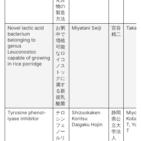
物の
製造
方法
Novel lactic acid
お粥
Miyatani Seiji
宮谷
Takagi
bacterium
中で
精二
belonging to
増殖
genus
可能
Leuconostoc
なロ
capable of growing
イコ
in rice porridge
ノス
トッ
クに
属す
る新
規乳
酸菌
Tyrosine phenol-
チロ
Shizuokaken
静岡
Miyosh
lyase inhibitor
Koritsu
Kobay
シン
県公
Daigaku Hojin
T, Yos
フェ
立大
T
ノー
学法
ルリ
人