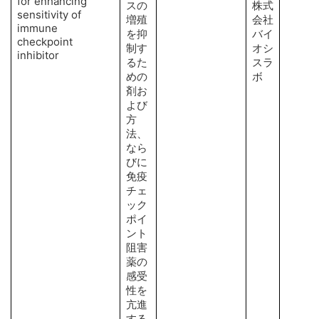
for enhancing
スの
株式
sensitivity of
増殖
会社
immune
を抑
バイ
checkpoint
制す
オシ
inhibitor
るた
スラ
めの
ボ
剤お
よび
方
法、
なら
びに
免疫
チェ
ック
ポイ
ント
阻害
薬の
感受
性を
亢進
する