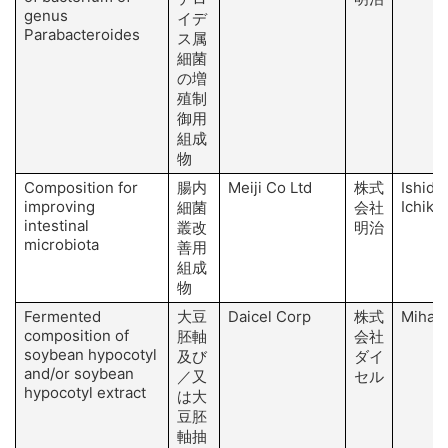
genus
イデ
Parabacteroides
ス属
細菌
の増
殖制
御用
組成
物
Composition for
腸内
Meiji Co Ltd
株式
Ishida 
improving
Ichika
細菌
会社
intestinal
叢改
明治
microbiota
善用
組成
物
Fermented
大豆
Daicel Corp
株式
Mihash
composition of
胚軸
会社
soybean hypocotyl
及び
ダイ
and/or soybean
／又
セル
hypocotyl extract
は大
豆胚
軸抽