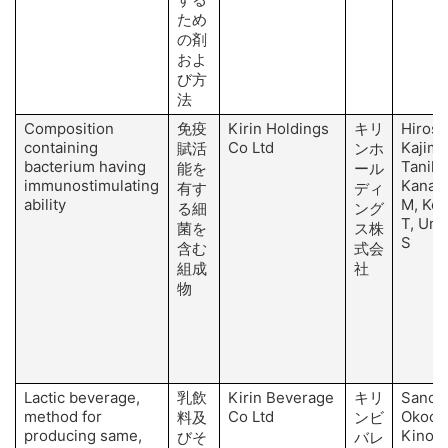
ため
の剤
およ
び方
法
Composition
免疫
Kirin Holdings
キリ
Hirose
containing
Co Ltd
Kajimo
賦活
ンホ
bacterium having
Tanika
能を
ール
immunostimulating
Kanay
有す
ディ
ability
M, Ko
る細
ング
T, Um
菌を
ス株
S
含む
式会
組成
社
物
Lactic beverage,
乳飲
Kirin Beverage
キリ
Sano R
method for
Co Ltd
Okochi
料及
ンビ
producing same,
Kinosh
びそ
バレ