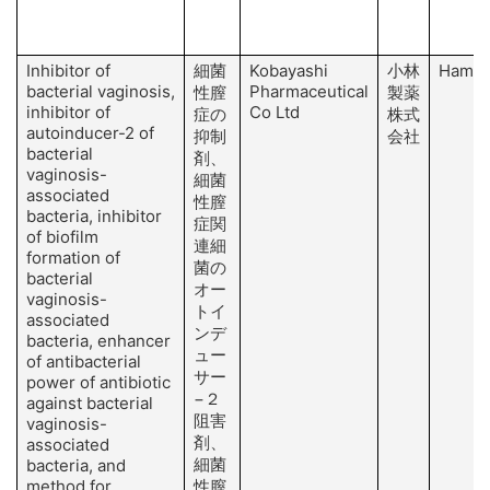
Inhibitor of
細菌
Kobayashi
小林
Hamad
bacterial vaginosis,
Pharmaceutical
性膣
製薬
inhibitor of
Co Ltd
症の
株式
autoinducer-2 of
抑制
会社
bacterial
剤、
vaginosis-
細菌
associated
性膣
bacteria, inhibitor
症関
of biofilm
連細
formation of
菌の
bacterial
オー
vaginosis-
トイ
associated
ンデ
bacteria, enhancer
ュー
of antibacterial
サー
power of antibiotic
−２
against bacterial
阻害
vaginosis-
剤、
associated
細菌
bacteria, and
method for
性膣