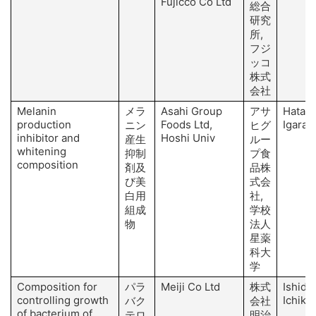
Fujicco Co Ltd
総合
研究
所,
フジ
ッコ
株式
会社
Melanin
メラ
Asahi Group
アサ
Hatana
production
Foods Ltd,
Igaras
ニン
ヒグ
inhibitor and
Hoshi Univ
産生
ルー
whitening
抑制
プ食
composition
剤及
品株
び美
式会
白用
社,
組成
学校
物
法人
星薬
科大
学
Composition for
パラ
Meiji Co Ltd
株式
Ishida 
controlling growth
Ichika
バク
会社
of bacterium of
テロ
明治