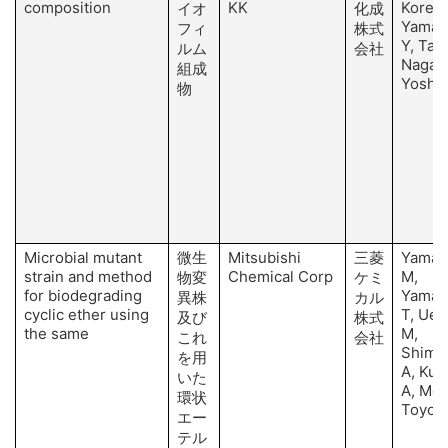
composition
KK
Korena
イオ
化成
Yamak
フィ
株式
Y, Tan
ルム
会社
Nagao
組成
Yoshii
物
Microbial mutant
微生
Mitsubishi
三菱
Yamag
strain and method
Chemical Corp
M,
物変
ケミ
for biodegrading
Yamam
異株
カル
cyclic ether using
T, Ue
及び
株式
the same
M,
これ
会社
Shima
を用
A, Ku
いた
A, Mor
環状
Toyod
エー
テル