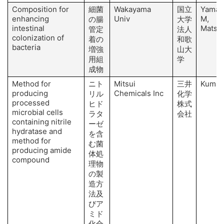
Composition for
細菌
Wakayama
国立
Yamag
enhancing
Univ
M,
の腸
大学
intestinal
Matsuz
管定
法人
colonization of
着の
和歌
bacteria
増強
山大
用組
学
成物
Method for
ニト
Mitsui
三井
Kumag
producing
Chemicals Inc
リル
化学
processed
ヒド
株式
microbial cells
ラタ
会社
containing nitrile
ーゼ
hydratase and
を含
method for
む菌
producing amide
体処
compound
理物
の製
造方
法及
びア
ミド
化合