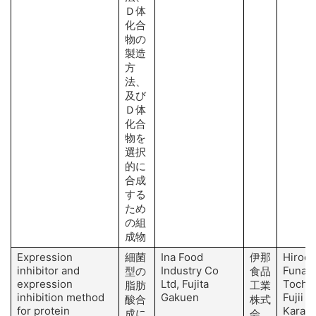
Ｄ体
化合
物の
製造
方
法、
及び
Ｄ体
化合
物を
選択
的に
合成
する
ため
の組
成物
Expression
細菌
Ina Food
伊那
Hirook
inhibitor and
Industry Co
Funasa
型の
食品
expression
Ltd, Fujita
Tochio
脂肪
工業
inhibition method
Gakuen
Fujii T,
酸合
株式
for protein
Karasa
成に
会