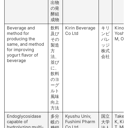
出物
の発
酵組
成物
Beverage and
飲料
Kirin Beverage
キリ
Kinosh
method for
Co Ltd
Yoshi
及び
ンビ
producing the
M, Oko
その
バレ
same, and method
製造
ッジ
for improving
方
株式
yogurt flavor of
法、
会社
beverage
並び
に、
飲料
のヨ
ーグ
ルト
風味
向上
方法
Endoglycosidase
多分
Kyushu Univ,
国立
Takeg
capable of
Fushimi Pharm
K, Kin
岐の
大学
hydrolyzing multi-
Co Ltd
T, Mita
糖鎖
法人