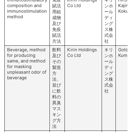
composition and
Co Ltd
Kajimo
賦活
ンホ
immunostimulation
Kokub
用組
ール
method
成物
ディ
及び
ング
免疫
ス株
賦活
式会
方法
社
Beverage, method
飲料
Kirin Holdings
キリ
Goto T
for producing
Co Ltd
Kumad
及び
ンホ
same, and method
その
ール
for masking
製造
ディ
unpleasant odor of
方
ング
beverage
法、
ス株
並び
式会
に飲
社
料の
異臭
マス
キン
グ方
法