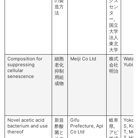
の製
クス
造方
セン
法
タ
ー,
国立
大学
法人
東北
大学
Composition for
細胞
Meiji Co Ltd
株式
Watana
suppressing
Yubiha
老化
会社
cellular
抑制
明治
senescence
用組
成物
Novel acetic acid
新規
Gifu
岐阜
Yokoy
bacterium and use
Prefecture, Api
S, Kas
酢酸
県,
thereof
Co Ltd
T, Mor
菌と
アピ
T, Hata