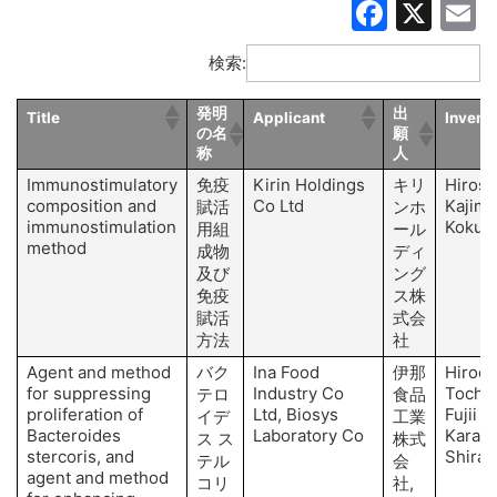
Faceb
X
E
検索:
発明
出
Title
Applicant
Invent
の名
願
称
人
Immunostimulatory
免疫
Kirin Holdings
キリ
Hirose
composition and
Co Ltd
Kajimo
賦活
ンホ
immunostimulation
Kokub
用組
ール
method
成物
ディ
及び
ング
免疫
ス株
賦活
式会
方法
社
Agent and method
バク
Ina Food
伊那
Hirook
for suppressing
Industry Co
Tochio
テロ
食品
proliferation of
Ltd, Biosys
Fujii T,
イデ
工業
Bacteroides
Laboratory Co
Karasa
ス ス
株式
stercoris, and
Shirai 
テル
会
agent and method
コリ
社,