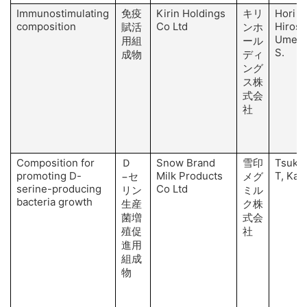
Immunostimulating
免疫
Kirin Holdings
キリ
Hori S
composition
Co Ltd
Hirose
賦活
ンホ
Umemo
用組
ール
S.
成物
ディ
ング
ス株
式会
社
Composition for
Ｄ
Snow Brand
雪印
Tsuka
promoting D-
Milk Products
T, Kad
−セ
メグ
serine-producing
Co Ltd
リン
ミル
bacteria growth
生産
ク株
菌増
式会
殖促
社
進用
組成
物