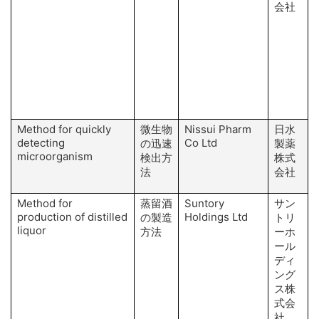
会社
H
H
Method for quickly
微生物
Nissui Pharm
日水
I
detecting
Co Ltd
の迅速
製薬
microorganism
検出方
株式
K
法
会社
Method for
蒸留酒
Suntory
サン
production of distilled
Holdings Ltd
の製造
トリ
liquor
方法
ーホ
ール
ディ
ング
ス株
式会
社