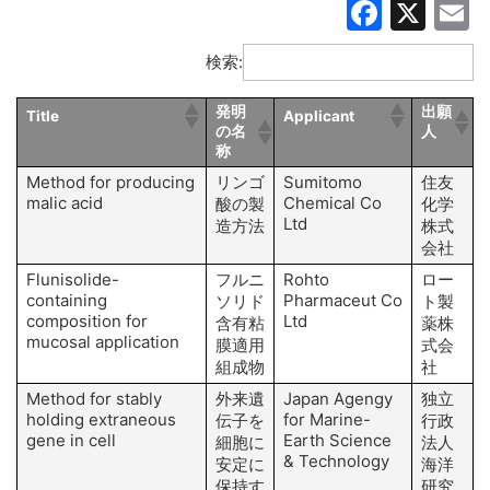
Faceb
X
E
検索:
発明
出願
Title
Applicant
I
の名
人
称
Method for producing
リンゴ
Sumitomo
住友
malic acid
Chemical Co
酸の製
化学
Ltd
造方法
株式
会社
Flunisolide-
フルニ
Rohto
ロー
containing
Pharmaceut Co
ソリド
ト製
composition for
Ltd
含有粘
薬株
mucosal application
膜適用
式会
組成物
社
Method for stably
外来遺
Japan Agengy
独立
H
holding extraneous
for Marine-
O
伝子を
行政
gene in cell
Earth Science
細胞に
法人
& Technology
安定に
海洋
保持す
研究