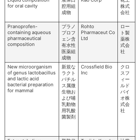
for oral cavity
腔用組
株式
成物
会社
Pranoprofen-
プラノ
Rohto
ロー
containing aqueous
Pharmaceut Co
E
プロフ
ト製
pharmaceutical
Ltd
ェン含
薬株
composition
有水性
式会
医薬組
社
成物
New microorganism
新規な
Crossfield Bio
クロ
M
of genus lactobacillus
Inc
ラクト
スフ
and lactic acid
バチル
ィー
bacterial preparation
ス属微
ルド
for mammal
生物お
バイ
よび哺
オ株
乳動物
式会
用乳酸
社
菌製剤