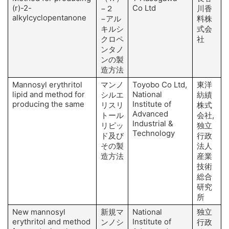
(r)-2-
Co Ltd
−２
川香
alkylcyclopentanone
−アル
料株
H
キルシ
式会
クロペ
社
ンタノ
ンの製
造方法
Mannosyl erythritol
マンノ
Toyobo Co Ltd,
東洋
lipid and method for
National
シルエ
紡績
producing the same
Institute of
リスリ
株式
Advanced
A
トール
会社,
Industrial &
リピッ
独立
Technology
ド及び
行政
M
その製
法人
造方法
産業
技術
総合
研究
所
New mannosyl
新規マ
National
独立
erythritol and method
Institute of
ンノシ
行政