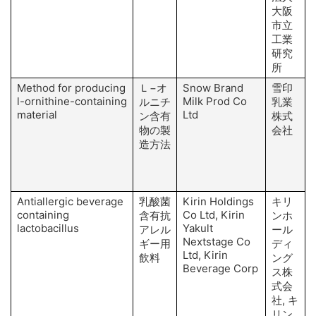
I
大阪
市立
工業
研究
所
Method for producing
Ｌ−オ
Snow Brand
雪印
l-ornithine-containing
Milk Prod Co
ルニチ
乳業
material
Ltd
ン含有
株式
K
物の製
会社
造方法
Antiallergic beverage
乳酸菌
Kirin Holdings
キリ
containing
Co Ltd, Kirin
含有抗
ンホ
lactobacillus
Yakult
F
アレル
ール
Nextstage Co
G
ギー用
ディ
Ltd, Kirin
飲料
ング
Beverage Corp
ス株
式会
社, キ
リン