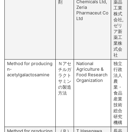
Chemicals Ltd,
剤
薬品
Zeria
工業
Pharmaceut Co
株式
Ltd
会社,
ゼリ
ア新
薬工
業株
式会
社
Method for producing
Ｎアセ
National
独立
n-
Agriculture &
チルガ
行政
acetylgalactosamine
Food Research
ラクト
法人
Organization
サミン
農
の製造
業・
方法
食品
産業
技術
総合
研究
機構
Method for producing
（Ｒ）
T Hasegawa
長谷