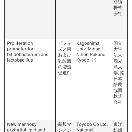
紡績
株式
会社
Proliferation
ビフィ
Kagoshima
国立
A
promoter for
Univ, Minami
ズス菌
大学
bifidobacterium and
Nihon Rakuno
および
法人
lactobacillus
Kyodo KK
乳酸菌
鹿児
の増殖
島大
促進剤
学, 南
日本
酪農
協同
株式
会社
New mannosyl
新規マ
Toyobo Co Ltd,
東洋
erythritol lipid and
National
ンノシ
紡績