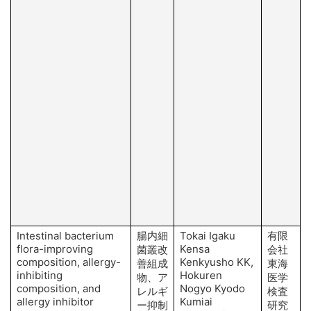
Intestinal bacterium
腸内細
Tokai Igaku
有限
flora-improving
Kensa
菌叢改
会社
composition, allergy-
Kenkyusho KK,
善組成
東海
inhibiting
Hokuren
物、ア
医学
composition, and
Nogyo Kyodo
レルギ
検査
allergy inhibitor
Kumiai
ー抑制
研究