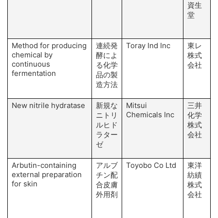
資生
E
堂
Method for producing
連続発
Toray Ind Inc
東レ
chemical by
酵によ
株式
continuous
る化学
会社
fermentation
M
品の製
造方法
New nitrile hydratase
新規な
Mitsui
三井
Chemicals Inc
ニトリ
化学
ルヒド
株式
ラター
会社
S
ゼ
Arbutin-containing
アルブ
Toyobo Co Ltd
東洋
external preparation
チン配
紡績
for skin
合皮膚
株式
外用剤
会社