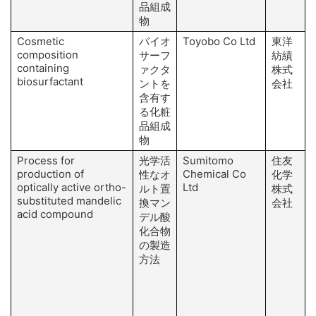
品組成
物
Cosmetic
バイオ
Toyobo Co Ltd
東洋
composition
サーフ
紡績
containing
ァクタ
株式
biosurfactant
ントを
会社
含有す
る化粧
品組成
物
Process for
光学活
Sumitomo
住友
production of
Chemical Co
性なオ
化学
optically active ortho-
Ltd
ルト置
株式
substituted mandelic
換マン
会社
acid compound
デル酸
化合物
の製造
方法