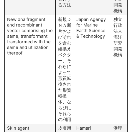
る方法
開発
機構
New dna fragment
新規Ｄ
Japan Agengy
独立
H
and recombinant
for Marine-
O
ＮＡ断
行政
vector comprising the
Earth Science
片およ
法人
same, transformant
& Technology
びそれ
海洋
transformed with the
を含む
研究
same and utilization
組換え
開発
thereof
ベクタ
機構
ー、そ
れらに
よって
形質転
換され
た形質
転換
体、な
らびに
それら
の利用
Skin agent
皮膚用
Hamari
浜理