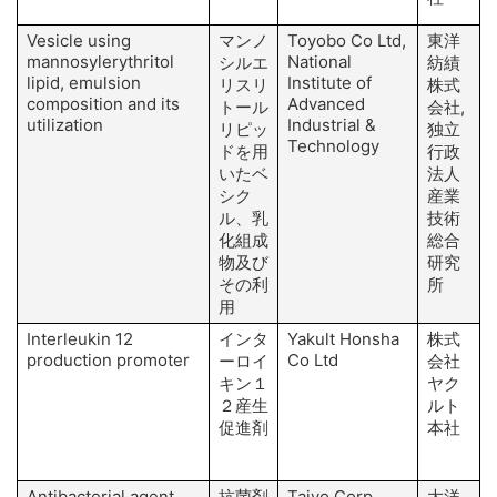
Vesicle using
マンノ
Toyobo Co Ltd,
東洋
mannosylerythritol
National
シルエ
紡績
lipid, emulsion
Institute of
リスリ
株式
composition and its
Advanced
A
トール
会社,
utilization
Industrial &
リピッ
独立
Technology
ドを用
行政
いたベ
法人
シク
産業
M
ル、乳
技術
化組成
総合
物及び
研究
その利
所
用
Interleukin 12
インタ
Yakult Honsha
株式
production promoter
Co Ltd
H
ーロイ
会社
キン１
ヤク
２産生
ルト
促進剤
本社
Antibacterial agent
抗菌剤
Taiyo Corp
大洋