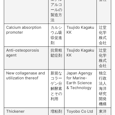
A
アルコ
ールの
E
製造方
法
Calcium absorption
カルシ
Tsujido Kagaku
辻堂
promoter
KK
ウム吸
化学
収促進
株式
剤
会社
Anti-osteoporosis
抗骨粗
Tsujido Kagaku
辻堂
agent
KK
鬆症剤
化学
株式
会社
New collagenase and
新規な
Japan Agengy
独立
K
utilization thereof
for Marine-
A
コラー
行政
Earth Science
ゲン分
法人
& Technology
解酵素
海洋
とその
研究
利用
開発
機構
Thickener
増粘剤
Toyobo Co Ltd
東洋