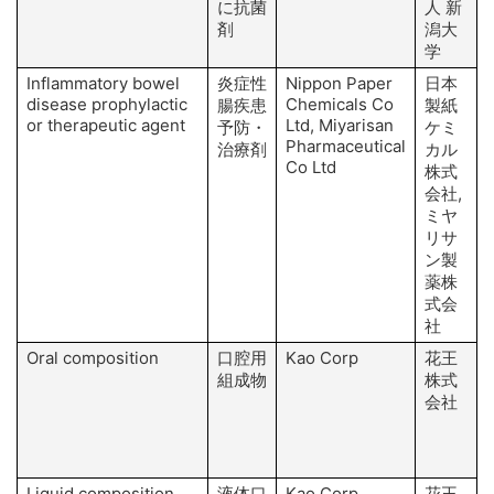
に抗菌
人 新
剤
潟大
学
Inflammatory bowel
炎症性
Nippon Paper
日本
disease prophylactic
Chemicals Co
腸疾患
製紙
or therapeutic agent
Ltd, Miyarisan
予防・
ケミ
Pharmaceutical
治療剤
カル
Co Ltd
株式
会社,
ミヤ
リサ
ン製
薬株
式会
社
Oral composition
口腔用
Kao Corp
花王
I
組成物
株式
会社
Liquid composition
液体口
Kao Corp
花王