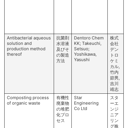
Antibacterial aqueous
抗菌剤
Dentoro Chem
株式
solution and
KK; Takeuchi,
水溶液
会社
production method
Setsuo;
及びそ
デン
thereof
Yoshikawa,
の製造
トロ
Yasushi
方法
ケミ
カル,
竹内
節男,
吉川
靖志
Composting process
有機性
Star
スタ
of organic waste
Engineering
K
廃棄物
ーエ
Co Ltd
の堆肥
ンジ
化プロ
ニア
H
セス
リン
グ株