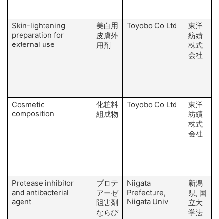
Skin-lightening
美白用
Toyobo Co Ltd
東洋
preparation for
皮膚外
紡績
external use
用剤
株式
会社
Cosmetic
化粧料
Toyobo Co Ltd
東洋
composition
組成物
紡績
株式
会社
Protease inhibitor
プロテ
Niigata
新潟
T
and antibacterial
Prefecture,
アーゼ
県, 国
agent
Niigata Univ
阻害剤
立大
ならび
学法