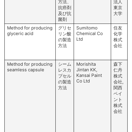
方法、
法人
抗癌剤
東京
及び抗
大学
菌剤
Method for producing
グリセ
Sumitomo
住友
glyceric acid
Chemical Co
リン酸
化学
Ltd
の製造
株式
方法
会社
Method for producing
シーム
Morishita
森下
seamless capsule
Jintan KK,
レスカ
仁丹
Kansai Paint
N
プセル
株式
Co Ltd
の製造
会社,
方法
関西
ペイ
ント
株式
会社
K