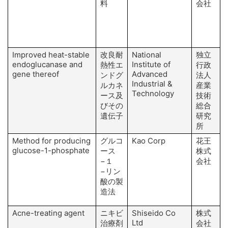
料
会社
Improved heat-stable
改良耐
National
独立
endoglucanase and
Institute of
熱性エ
行政
gene thereof
Advanced
ンドグ
法人
Industrial &
ルカネ
産業
Technology
ース及
技術
びその
総合
遺伝子
研究
所
Method for producing
グルコ
Kao Corp
花王
I
glucose-1-phosphate
ース
株式
−１
会社
−リン
H
酸の製
造法
Acne-treating agent
ニキビ
Shiseido Co
株式
O
Ltd
治療剤
会社