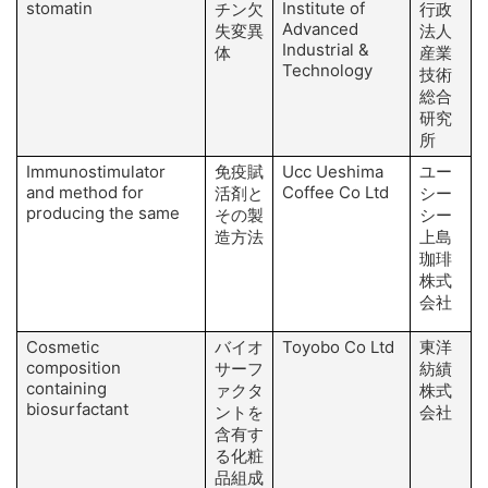
stomatin
Institute of
チン欠
行政
Advanced
失変異
法人
Industrial &
体
産業
Technology
技術
総合
研究
所
Immunostimulator
免疫賦
Ucc Ueshima
ユー
and method for
Coffee Co Ltd
M
活剤と
シー
producing the same
I
その製
シー
造方法
上島
珈琲
株式
会社
Cosmetic
バイオ
Toyobo Co Ltd
東洋
composition
サーフ
紡績
containing
ァクタ
株式
biosurfactant
ントを
会社
含有す
る化粧
品組成