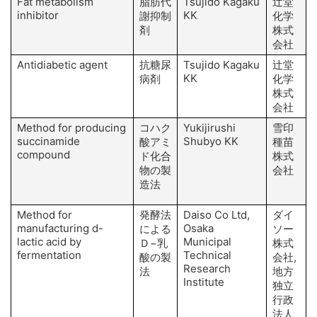
Fat metabolism
脂肪代
Tsujido Kagaku
辻堂
inhibitor
KK
謝抑制
化学
剤
株式
会社
Antidiabetic agent
抗糖尿
Tsujido Kagaku
辻堂
KK
病剤
化学
株式
会社
Method for producing
コハク
Yukijirushi
雪印
succinamide
Shubyo KK
酸アミ
種苗
compound
ド化合
株式
H
物の製
会社
造法
T
Method for
発酵法
Daiso Co Ltd,
ダイ
manufacturing d-
Osaka
による
ソー
lactic acid by
Municipal
Ｄ−乳
株式
fermentation
Technical
A
酸の製
会社,
Research
H
法
地方
Institute
S
独立
行政
法人