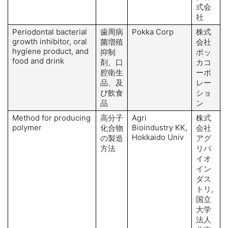
式会
社
Periodontal bacterial
歯周病
Pokka Corp
株式
growth inhibitor, oral
菌増殖
会社
hygiene product, and
抑制
ポッ
food and drink
剤、口
カコ
腔衛生
ーポ
品、及
レー
び飲食
ショ
品
ン
Method for producing
高分子
Agri
株式
T
polymer
Bioindustry KK,
S
化合物
会社
Hokkaido Univ
の製造
アグ
方法
リバ
イオ
S
イン
ダス
トリ,
国立
大学
法人