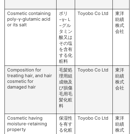
Cosmetic containing
ポリ
Toyobo Co Ltd
東洋
poly-γ-glutamic acid
−γ−Ｌ
紡績
or its salt
−グル
株式
タミン
会社
酸又は
その塩
を含有
する化
粧料
Composition for
毛髪処
Toyobo Co Ltd
東洋
treating hair, and hair
理用組
紡績
cosmetic for
成物及
株式
damaged hair
び損傷
会社
毛用毛
髪化粧
料
Cosmetic having
保湿性
Toyobo Co Ltd
東洋
moisture-retaining
を有す
紡績
property
る化粧
株式