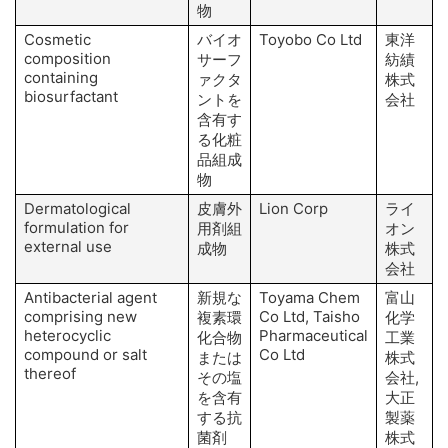
物
Cosmetic
バイオ
Toyobo Co Ltd
東洋
composition
サーフ
紡績
containing
ァクタ
株式
biosurfactant
ントを
会社
含有す
る化粧
品組成
物
Dermatological
皮膚外
Lion Corp
ライ
O
formulation for
用剤組
オン
external use
成物
株式
会社
Antibacterial agent
新規な
Toyama Chem
富山
K
comprising new
Co Ltd, Taisho
複素環
化学
heterocyclic
Pharmaceutical
J
化合物
工業
compound or salt
Co Ltd
または
株式
thereof
その塩
会社,
T
を含有
大正
する抗
製薬
菌剤
株式