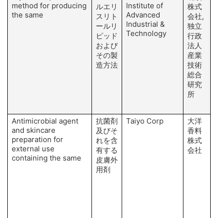
method for producing
Institute of
ルエリ
株式
the same
Advanced
スリト
会社,
Industrial &
ールリ
独立
Technology
A
ピッド
行政
および
法人
その製
産業
造方法
技術
総合
M
研究
所
Antimicrobial agent
抗菌剤
Taiyo Corp
大洋
and skincare
及びそ
香料
preparation for
れを含
株式
external use
H
有する
会社
containing the same
皮膚外
用剤