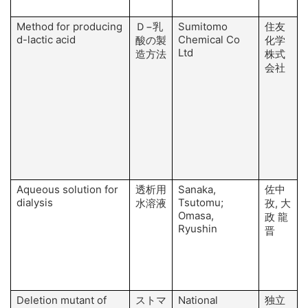
Method for producing
Ｄ−乳
Sumitomo
住友
d-lactic acid
Chemical Co
酸の製
化学
Ltd
造方法
株式
会社
Aqueous solution for
透析用
Sanaka,
佐中
dialysis
Tsutomu;
水溶液
孜, 大
Omasa,
政 龍
Ryushin
晋
Deletion mutant of
ストマ
National
独立
M