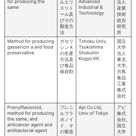
for producing the
Advanced
M
ルエリ
法人
same
Industrial &
スリト
産業
Technology
ール及
技術
びその
総合
製造方
研究
法
所
Method for producing
ガセリ
Tohoku Univ,
国立
S
gassericin a and food
Tsukishima
シンＡ
大学
preservative
Shokuhin
の生産
法人
Kogyo KK
方法及
東北
び食品
大学,
I
保存剤
月島
H
食品
工業
S
株式
会社
Prenylflavonoid,
プレニ
Api Co Ltd,
アピ
method for producing
Univ of Tokyo
Y
ルフラ
株式
the same, and
ボノイ
会社,
anticancer agent and
ド、そ
国立
antibacterial agent
の製造
大学