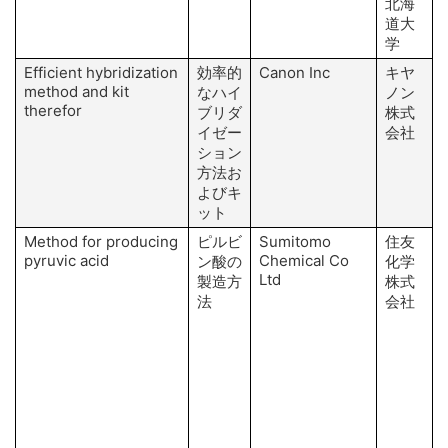
北海
道大
学
Efficient hybridization
効率的
Canon Inc
キヤ
method and kit
Y
なハイ
ノン
therefor
I
ブリダ
株式
イゼー
会社
ション
方法お
よびキ
ット
Method for producing
ピルビ
Sumitomo
住友
pyruvic acid
Chemical Co
ン酸の
化学
Ltd
製造方
株式
法
会社