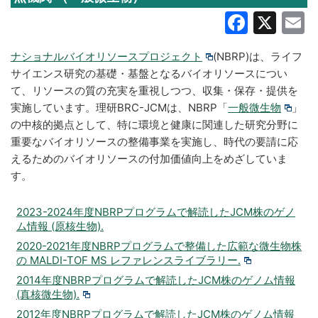
Faceb
X
E
ナショナルバイオリソースプロジェクト
(NBRP)は、ライフ
サイエンス研究の基礎・基盤となるバイオリソースについ
て、リソースの質の充実を重視しつつ、収集・保存・提供を
実施しています。理研BRC-JCMは、NBRP「
一般微生物
」
の中核的拠点として、特に環境と健康に関連した研究分野に
重要なバイオリソースの整備事業を実施し、時代の要請に応
えるためのバイオリソースの付加価値向上をめざしていま
す。
2023-2024年度NBRPプログラムで解読したJCM株のゲノ
ム情報 (原核生物).
2020-2021年度NBRPプログラムで整備した広範な微生物株
の MALDI-TOF MS レファレンスライブラリー.
2014年度NBRPプログラムで解読したJCM株のゲノム情報
(真核微生物).
2012年度NBRPプログラムで解読したJCM株のゲノム情報