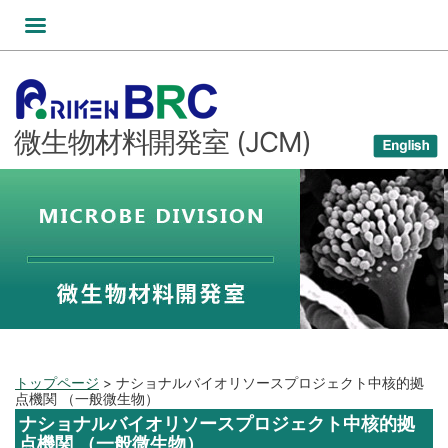
コ
ン
テ
ン
ツ
微生物材料開発室 (JCM)
へ
ス
キ
ッ
プ
トップページ
>
ナショナルバイオリソースプロジェクト中核的拠
点機関 （一般微生物）
ナショナルバイオリソースプロジェクト中核的拠
点機関 （一般微生物）