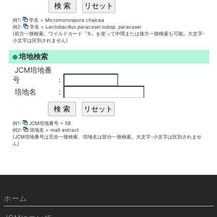
例1:
学名 = Micromonospora chalcea
例2:
学名 = Lactobacillus paracasei subsp. paracasei
(前方一致検索。ワイルドカード「%」を使って中間または後方一致検索も可能。大文字･
小文字は区別されません)
培地検索
JCM培地番
号
:
培地名
:
例1:
JCM培地番号 = 58
例2:
培地名 = malt extract
(JCM培地番号は完全一致検索、培地名は部分一致検索。大文字･小文字は区別されませ
ん)
ホーム