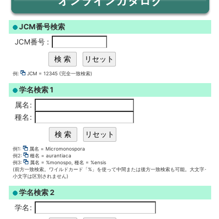
JCM番号検索
JCM番号
:
例:
JCM = 12345 (完全一致検索)
学名検索 1
属名
:
種名
:
例1:
属名 = Micromonospora
例2:
種名 = aurantiaca
例3:
属名 = %monospo, 種名 = %ensis
(前方一致検索。ワイルドカード「%」を使って中間または後方一致検索も可能。大文字･
小文字は区別されません)
学名検索 2
学名
: