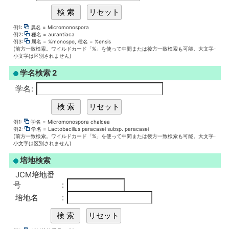
例1:
属名 = Micromonospora
例2:
種名 = aurantiaca
例3:
属名 = %monospo, 種名 = %ensis
(前方一致検索。ワイルドカード「%」を使って中間または後方一致検索も可能。大文字･
小文字は区別されません)
学名検索 2
学名
:
例1:
学名 = Micromonospora chalcea
例2:
学名 = Lactobacillus paracasei subsp. paracasei
(前方一致検索。ワイルドカード「%」を使って中間または後方一致検索も可能。大文字･
小文字は区別されません)
培地検索
JCM培地番
号
:
培地名
: