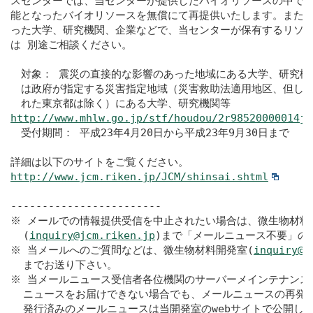
スセンターでは、当センターが提供したバイオリソースの中で、
能となったバイオリソースを無償にて再提供いたします。また、
った大学、研究機関、企業などで、当センターが保有するリソー
は 別途ご相談ください。

　対象： 震災の直接的な影響のあった地域にある大学、研究機関
　は政府が指定する災害指定地域（災害救助法適用地区、但し帰
http://www.mhlw.go.jp/stf/houdou/2r98520000014j2
　受付期間： 平成23年4月20日から平成23年9月30日まで

http://www.jcm.riken.jp/JCM/shinsai.shtml
------------------------

※ メールでの情報提供受信を中止されたい場合は、微生物材料開
  (
inquiry@jcm.riken.jp
)まで「メールニュース不要」の
※ 当メールへのご質問などは、微生物材料開発室(
inquiry@j
  までお送り下さい。

※ 当メールニュース受信者各位機関のサーバーメインテナンス等
  ニュースをお届けできない場合でも、メールニュースの再発行
  発行済みのメールニュースは当開発室のwebサイトで公開して