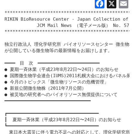
Faceb
X
E
************************************************
RIKEN BioResource Center - Japan Collection of M
            JCM Mail News （電子メール版） No. 57

************************************************
独立行政法人 理化学研究所 バイオリソースセンター 微生物材料
が公開している微生物等の最新情報をお届けします。

━━━━　目　次　━━━━━━━━━━━━━━━━━━━━━━━

● 夏期一斉休業（平成23年8月22日〜24日）のお知らせ

● 国際微生物学会連合(IUMS)2011札幌大会におけるパネル展
● 今月のトピックス「微生物リソースの危機管理」

● 新規公開微生物株（2011年7月公開）

● 被災地の研究者へのバイオリソース無償提供について

━━━━━━━━━━━━━━━━━━━━━━━━━━━━━━━━

┏━━━━━━━━━━━━━━━━━━━━━━━━━━━━━━━━━━

┃  夏期一斉休業（平成23年8月22日〜24日）のお知らせ

┗━━━━━━━━━━━━━━━━━━━━━━━━━━━━━━━━━━

　東日本大震災に伴う電力不足への対応として、理化学研究所で