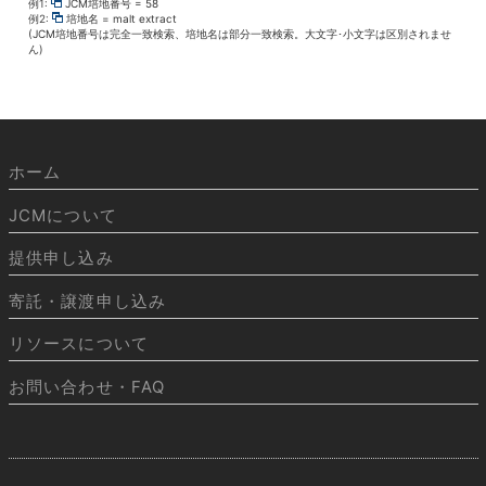
例1:
JCM培地番号 = 58
例2:
培地名 = malt extract
(JCM培地番号は完全一致検索、培地名は部分一致検索。大文字･小文字は区別されませ
ん)
ホーム
JCMについて
提供申し込み
寄託・譲渡申し込み
リソースについて
お問い合わせ・FAQ