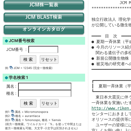
            JCM
ョ
バイオリソース研究センター
JCMメールニュース 配信
*****************
ン
独立行政法人 理化学
実験動物開発室
JCMメールニュース 配信
が公開している微生物
実験植物開発室
━━━━　目　次　━━━━━━
JCM番号検索
● 夏期一斉休業（平成
● 今月のリソース紹介「A
JCM番号
:
細胞材料開発室
　関わる遺伝子の多様
● 新規公開微生物株（
● 被災地の研究者へ
遺伝子材料開発室
例:
JCM = 12345 (完全一致検索)
━━━━━━━━━━━━━━━━━
学名検索 1
個人情報保護について
┏━━━━━━━━━━━━━━━━
┃  夏期一斉休業（平
属名
:
┗━━━━━━━━━━━━━━━━
種名
:
著作権について
　東日本大震災に伴
リンク
http://www.riken
例1:
属名 = Micromonospora
例2:
種名 = aurantiaca
例3:
属名 = %monospo, 種名 = %ensis
(前方一致検索。ワイルドカード「%」を使って中間または
後方一致検索も可能。大文字･小文字は区別されません)