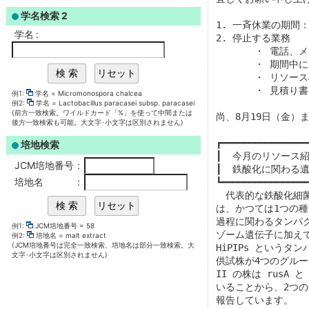
学名検索 2
学名
:
例1:
学名 = Micromonospora chalcea
例2:
学名 = Lactobacillus paracasei subsp. paracasei
(前方一致検索。ワイルドカード「%」を使って中間または
後方一致検索も可能。大文字･小文字は区別されません)
培地検索
JCM培地番号
:
培地名
:
例1:
JCM培地番号 = 58
例2:
培地名 = malt extract
(JCM培地番号は完全一致検索、培地名は部分一致検索。大
文字･小文字は区別されません)