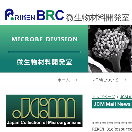
微生物材料開発室 (
メ
ホーム
JCMについて
イ
ン
微生物材料開発室 トップ
JCMの紹介
トップページ
>
JCM
ナ
JCM Mail News 
ビ
JCM English Page Top
JCM スタッフ
ゲ
ー
理化学研究所 本所
研究発表
*****************
シ
RIKEN BioResource