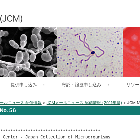
コ
ン
テ
JCM)
ン
ツ
へ
ス
キ
ッ
プ
提供申し込み
寄託・譲渡申し込み
リソー
微生物株の提供申し込み
微生物株の寄託・譲渡申し込み
オンライン
メールニュース 配信情報
>
JCMメールニュース 配信情報 (2011年度)
>
JCM Ma
No. 56
ゲノムDNAの提供申し込み
寄託ならびに公開の証明書
過去一年間
凍結乾燥およびＬ乾燥アンプルの開封法
利用者によ
****************************************

 Center - Japan Collection of Microorganisms
