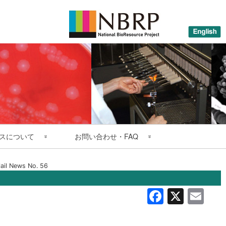
スについて
お問い合わせ・FAQ
カタログ
お問い合わせ先
il News No. 56
の新規公開株
提供のFAQ
Facebo
X
Em
る研究成果
寄託・譲渡のFAQ